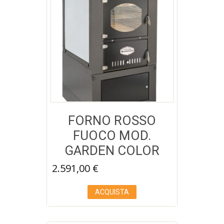
FORNO ROSSO
FUOCO MOD.
GARDEN COLOR
Aggiungi a Lista desideri
2.591,00
€
ACQUISTA