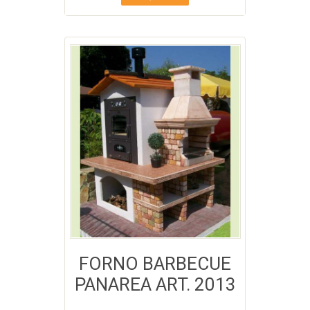
FORNO BARBECUE
PANAREA ART. 2013
Aggiungi a Lista desideri