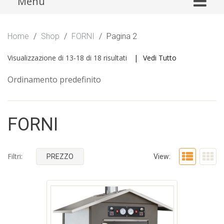
Menu
to
content
Home
/
Shop
/
FORNI
/
Pagina 2
Visualizzazione di 13-18 di 18 risultati
Vedi Tutto
Ordinamento predefinito
FORNI
Filtri:
PREZZO
View: