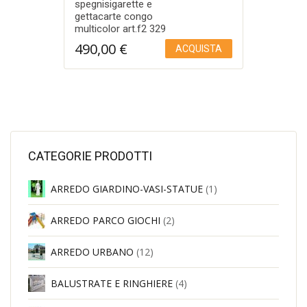
spegnisigarette e
gettacarte congo
multicolor art.f2 329
490,00
€
ACQUISTA
Aggiungi a Lista desideri
CATEGORIE PRODOTTI
ARREDO GIARDINO-VASI-STATUE
(1)
ARREDO PARCO GIOCHI
(2)
ARREDO URBANO
(12)
BALUSTRATE E RINGHIERE
(4)