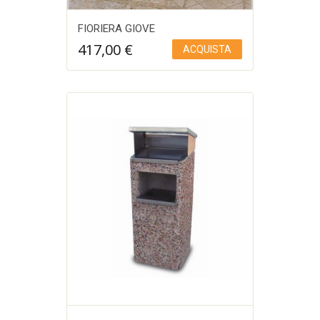
FIORIERA GIOVE
417,00
€
ACQUISTA
Aggiungi a Lista desideri