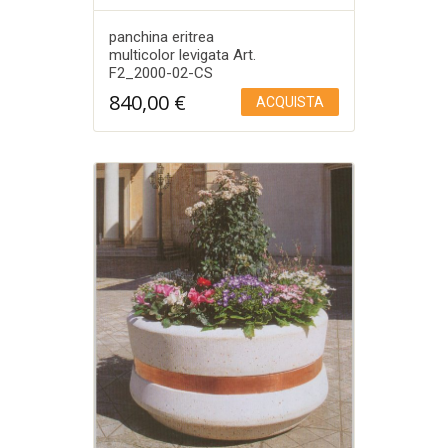
panchina eritrea
multicolor levigata Art.
F2_2000-02-CS
840,00
€
ACQUISTA
Aggiungi a Lista desideri