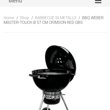
Menu
to
content
Home
/
Shop
/
BARBECUE IN METALLO
/
BBQ WEBER
MASTER-TOUCH Ø 57 CM CRIMSON RED GBS