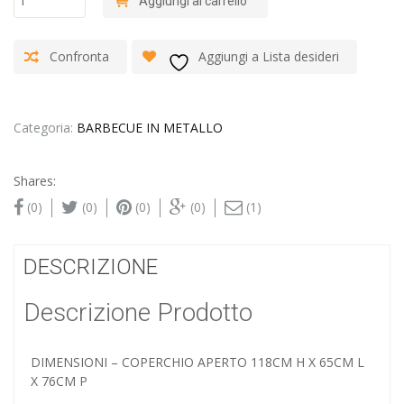
Aggiungi al carrello
WEBER
MASTER-
TOUCH
Confronta
Aggiungi a Lista desideri
Ø
57
CM
CRIMSON
Categoria:
BARBECUE IN METALLO
RED
GBS
quantità
Shares:
(0)
(0)
(0)
(0)
(1)
DESCRIZIONE
Descrizione Prodotto
DIMENSIONI – COPERCHIO APERTO 118CM H X 65CM L
X 76CM P