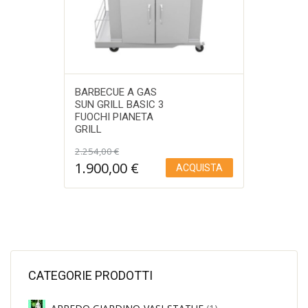
BARBECUE A GAS
SUN GRILL BASIC 3
FUOCHI PIANETA
GRILL
Aggiungi a Lista desideri
2.254,00
€
Il
Il
1.900,00
€
ACQUISTA
prezzo
prezzo
originale
attuale
era:
è:
2.254,00 €.
1.900,00 €.
CATEGORIE PRODOTTI