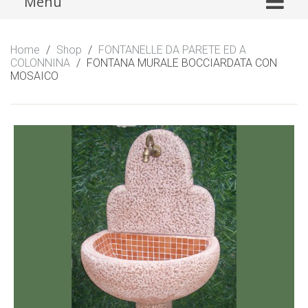
Menu
to
content
Home
/
Shop
/
FONTANELLE DA PARETE ED A
COLONNINA
/
FONTANA MURALE BOCCIARDATA CON
MOSAICO