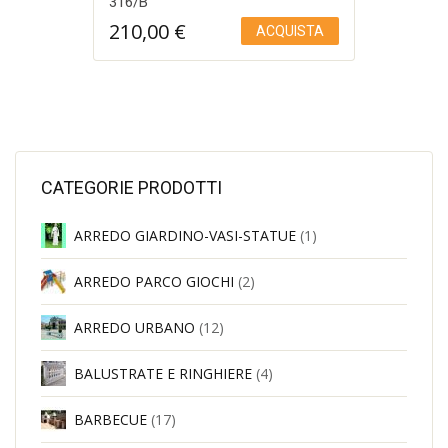
316/B
210,00
€
ACQUISTA
Aggiungi a Lista desideri
CATEGORIE PRODOTTI
ARREDO GIARDINO-VASI-STATUE
(1)
ARREDO PARCO GIOCHI
(2)
ARREDO URBANO
(12)
BALUSTRATE E RINGHIERE
(4)
BARBECUE
(17)