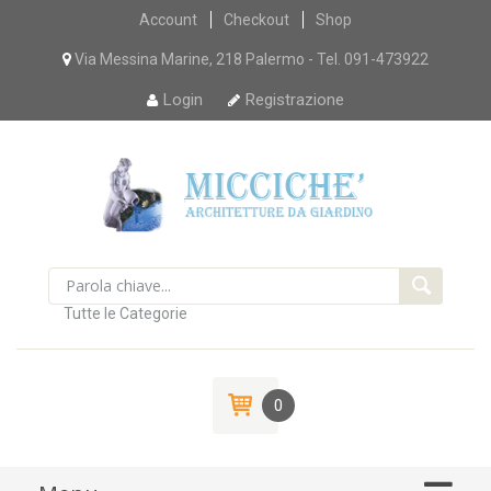
Skip
Account
Checkout
Shop
to
content
Via Messina Marine, 218 Palermo - Tel. 091-473922
Login
Registrazione
Tutte le Categorie
0
Skip