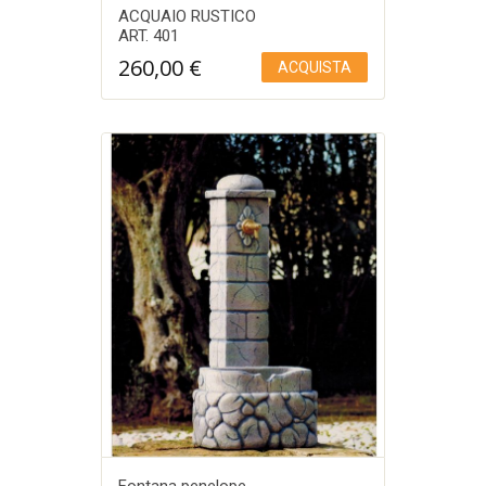
ACQUAIO RUSTICO
ART. 401
260,00
€
ACQUISTA
Aggiungi a Lista desideri
Fontana penelope