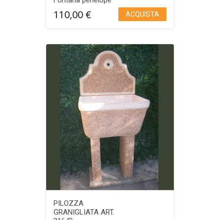
110,00
€
ACQUISTA
Aggiungi a Lista desideri
PILOZZA
GRANIGLIATA ART.