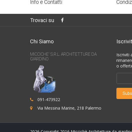
Info e Contatti
Condiz
Trovaci su
Chi Siamo
Iscrivi
MICCICHE' S.R.L. ARCHITETTURE DA
Iscrivit
GIARDINO
rimanere
o offerte
091-473922
Via Messina Marine, 218 Palermo
2026
Copyright 2016 Miccichè Architetture da giardino 