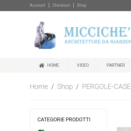
Skip
Account
Checkout
Shop
to
content
Skip
to
HOME
VIDEO
PARTNER
content
Home
/
Shop
/
PERGOLE-CASE
CATEGORIE PRODOTTI