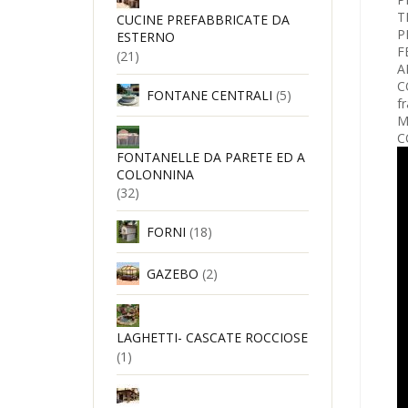
T
CUCINE PREFABBRICATE DA
P
ESTERNO
F
(21)
A
C
FONTANE CENTRALI
(5)
fr
M
C
FONTANELLE DA PARETE ED A
COLONNINA
(32)
FORNI
(18)
GAZEBO
(2)
LAGHETTI- CASCATE ROCCIOSE
(1)