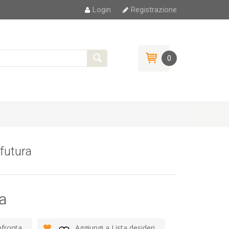
Login
Registrazione
0
futura
ra
fronta
Aggiungi a Lista desideri