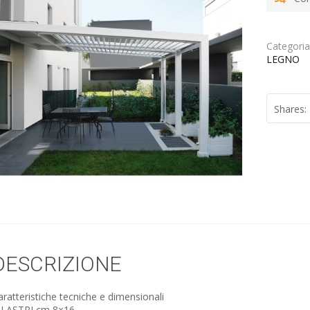
Categori
LEGNO
Shares:
DESCRIZIONE
aratteristiche tecniche e dimensionali
ILASTRI cm 8×16