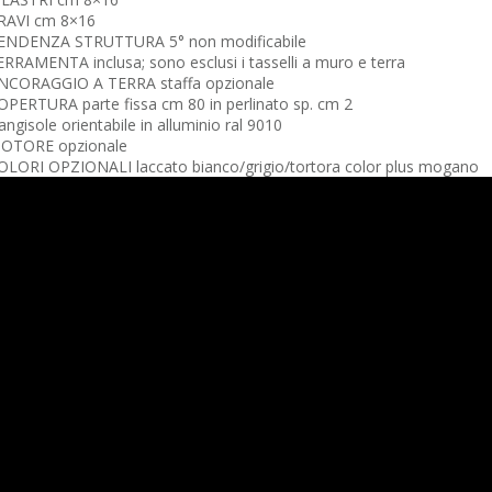
RAVI cm 8×16
ENDENZA STRUTTURA 5° non modificabile
ERRAMENTA inclusa; sono esclusi i tasselli a muro e terra
NCORAGGIO A TERRA staffa opzionale
OPERTURA parte fissa cm 80 in perlinato sp. cm 2
angisole orientabile in alluminio ral 9010
OTORE opzionale
OLORI OPZIONALI laccato bianco/grigio/tortora color plus mogano