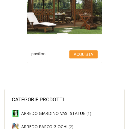
pavillon
ACQUISTA
Aggiungi a Lista desideri
CATEGORIE PRODOTTI
ARREDO GIARDINO-VASI-STATUE
(1)
ARREDO PARCO GIOCHI
(2)