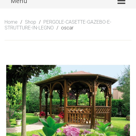
Menu
to
content
Home
/
Shop
/
PERGOLE-CASETTE-GAZEBO-E-
STRUTTURE-IN-LEGNO
/
oscar