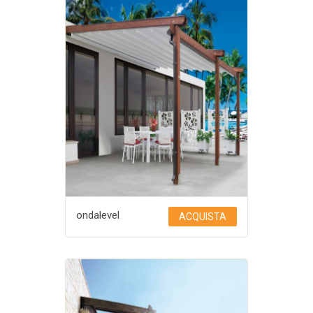
ondalevel
ACQUISTA
Aggiungi a Lista desideri